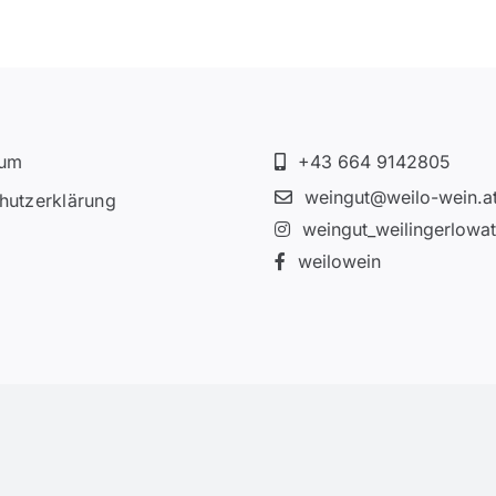
sum
+43 664 9142805
weingut@weilo-wein.a
hutzerklärung
weingut_weilingerlowa
weilowein