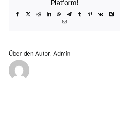
Platform!
Facebook
X
Reddit
LinkedIn
WhatsApp
Telegram
Tumblr
Pinterest
Vk
Xing
E-
Mail
Über den Autor:
Admin