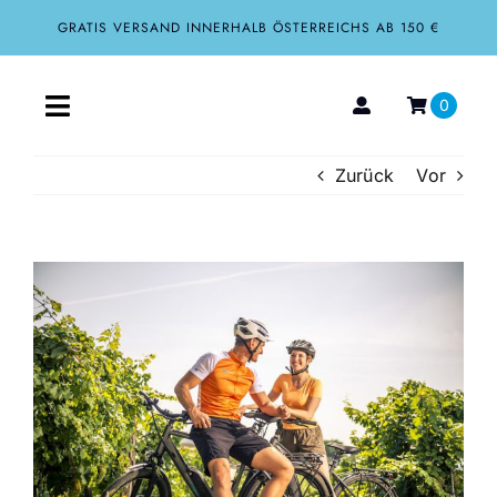
Zum
GRATIS VERSAND INNERHALB ÖSTERREICHS AB 150 €
Inhalt
springen
0
Toggle
Navigation
Zurück
Vor
Home
Aktuelles
Zeige
grösseres
Über uns
Bild
Shop
Tourismus