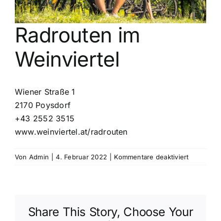
Kontakt
Radrouten im
Weinviertel
Wiener Straße 1
2170 Poysdorf
+43 2552 3515
www.weinviertel.at/radrouten
für
Von
Admin
|
4. Februar 2022
|
Kommentare deaktiviert
Radrouten
im
Weinvierte
Share This Story, Choose Your