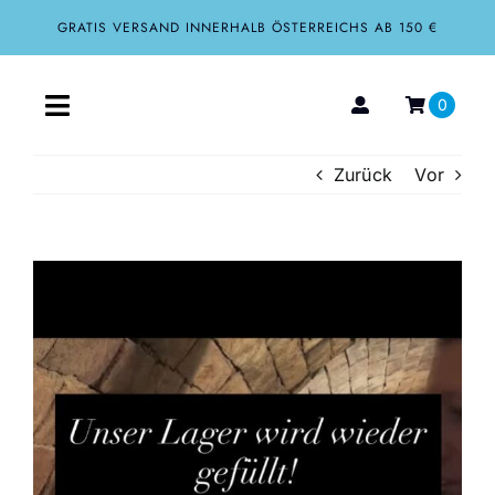
Zum
GRATIS VERSAND INNERHALB ÖSTERREICHS AB 150 €
Inhalt
springen
0
Toggle
Navigation
Zurück
Vor
Home
Aktuelles
Zeige
grösseres
Über uns
Bild
Shop
Tourismus