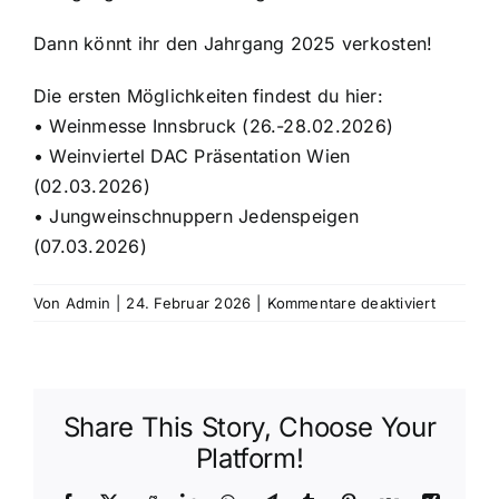
Dann könnt ihr den Jahrgang 2025 verkosten!
Die ersten Möglichkeiten findest du hier:
• Weinmesse Innsbruck (26.-28.02.2026)
• Weinviertel DAC Präsentation Wien
(02.03.2026)
• Jungweinschnuppern Jedenspeigen
(07.03.2026)
für
Von
Admin
|
24. Februar 2026
|
Kommentare deaktiviert
Die
letzten/
Tagen
wird
Share This Story, Choose Your
der
neue
Platform!
Jahrgan
in