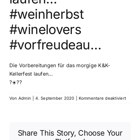
#weinherbst
#winelovers
#vorfreudeau…
Die Vorbereitungen für das morgige K&K-
Kellerfest laufen…
?☀️??
für
Von
Admin
|
4. September 2020
|
Kommentare deaktiviert
Die
Vorber
für
das
Share This Story, Choose Your
morgig
K&K-