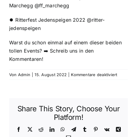
Marchegg @ff_marchegg
⏺ Ritterfest Jedenspeigen 2022 @ritter-
jedenspeigen
Warst du schon einmal auf einem dieser beiden
tollen Events? ➡️ Schreib uns in den
Kommentaren!
für
Von
Admin
|
15. August 2022
|
Kommentare deaktiviert
Ein
abwechsl
Wochene
liegt
Share This Story, Choose Your
hinter
uns.
Platform!
Landeswas
2022
Facebook
X
Reddit
LinkedIn
WhatsApp
Telegram
Tumblr
Pinterest
Vk
Xing
in