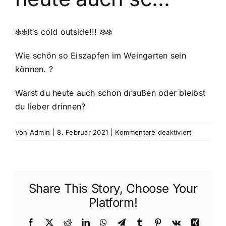
❄️❄️It‘s cold outside!!! ❄️❄️
Wie schön so Eiszapfen im Weingarten sein
können. ?
Warst du heute auch schon draußen oder bleibst
du lieber drinnen?
für
Von
Admin
|
8. Februar 2021
|
Kommentare deaktiviert
It‘s
cold
outside!!!
Wie
Share This Story, Choose Your
schön
so
Platform!
Eiszapfen
im
Facebook
X
Reddit
LinkedIn
WhatsApp
Telegram
Tumblr
Pinterest
Vk
Xing