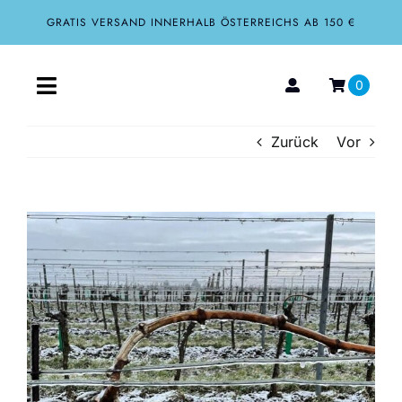
Zum
GRATIS VERSAND INNERHALB ÖSTERREICHS AB 150 €
Inhalt
springen
0
Toggle
Navigation
Zurück
Vor
Home
Aktuelles
Zeige
grösseres
Über uns
Bild
Shop
Tourismus