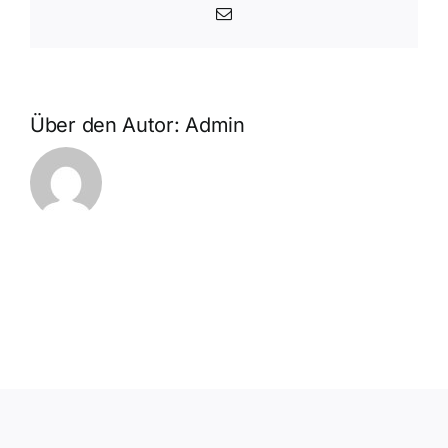
2020
E-
Weinvie
Mail
DAC
„Reser
Über den Autor:
Admin