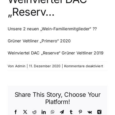
„Reserv…
Unsere 2 neuen „Wein-Familienmitglieder“ ??
Grüner Veltliner „Primero“ 2020
Weinviertel DAC „Reserve“ Grüner Veltliner 2019
für
Von
Admin
|
11. Dezember 2020
|
Kommentare deaktiviert
Unsere
2
neuen
„Wein-
Share This Story, Choose Your
Familie
Grüner
Platform!
Veltline
„Primer
Facebook
X
Reddit
LinkedIn
WhatsApp
Telegram
Tumblr
Pinterest
Vk
Xing