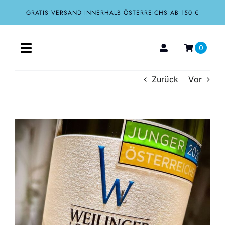
Zum
GRATIS VERSAND INNERHALB ÖSTERREICHS AB 150 €
Inhalt
springen
0
Toggle
Navigation
Zurück
Vor
Home
Aktuelles
Zeige
grösseres
Über uns
Bild
Shop
Tourismus