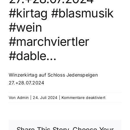
#kirtag #blasmusik
#wein
#marchviertler
#dable…
Winzerkirtag auf Schloss Jedenspeigen
27.+28.07.2024
für
Von
Admin
|
24. Juli 2024
|
Kommentare deaktiviert
Winzerkirtag
auf
Schloss
Jedenspeige
Share This Story, Choose Your
27.+28.07.20