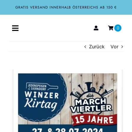
Zum
GRATIS VERSAND INNERHALB ÖSTERREICHS AB 150 €
Inhalt
springen
0
Toggle
Navigation
Zurück
Vor
Home
Aktuelles
Zeige
grösseres
Über uns
Bild
Shop
Tourismus