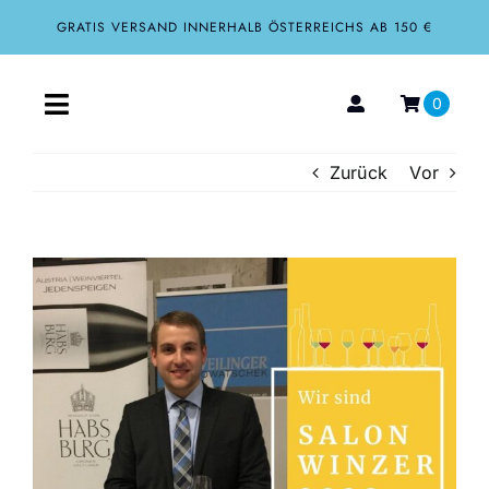
Zum
GRATIS VERSAND INNERHALB ÖSTERREICHS AB 150 €
Inhalt
springen
0
Toggle
Navigation
Zurück
Vor
Home
Aktuelles
Zeige
grösseres
Über uns
Bild
Shop
Tourismus