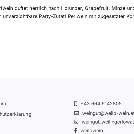
lwein duftet herrlich nach Holunder, Grapefruit, Minze und
er unverzichtbare Party-Zutat! Perlwein mit zugesetzter Ko
sum
+43 664 9142805
weingut@weilo-wein.a
hutzerklärung
weingut_weilingerlowa
weilowein