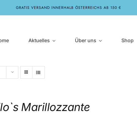
GRATIS VERSAND INNERHALB ÖSTERREICHS AB 150 €
ome
Aktuelles
Über uns
Shop
e
lo`s Marillozzante