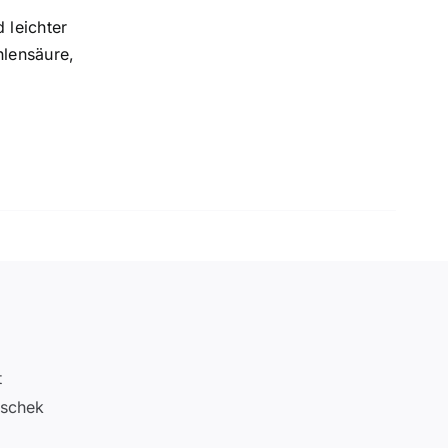
 leichter
hlensäure,
t
tschek