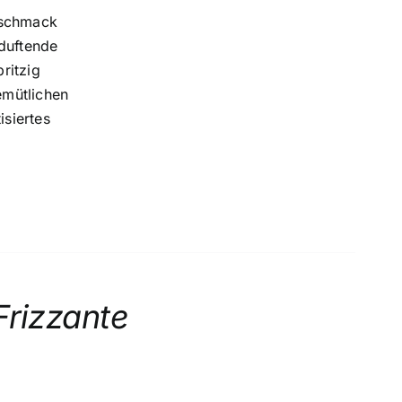
Geschmack
 duftende
ritzig
emütlichen
siertes
Frizzante