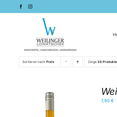
Zum
Inhalt
springen
H
Sortieren nach
Preis
Zeige
36 Produkt
Wei
7,90
€