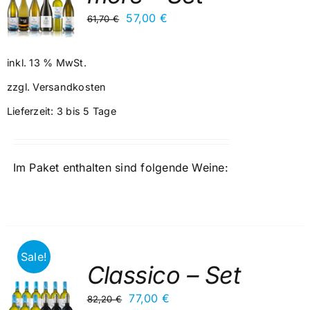
Kontakt
Ursprünglicher
Aktueller
57,00
€
61,70
€
Preis
Preis
war:
ist:
inkl. 13 % MwSt.
61,70 €
57,00 €.
zzgl.
Versandkosten
Lieferzeit:
3 bis 5 Tage
Im Paket enthalten sind folgende Weine:
Sale!
Classico – Set
Ursprünglicher
Aktueller
77,00
€
82,20
€
RB