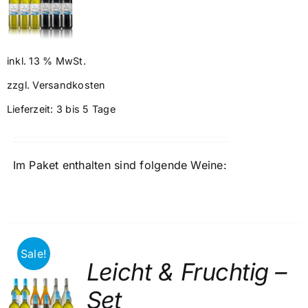
Preis
Preis
war:
ist:
82,20 €
77,00 €.
inkl. 13 % MwSt.
zzgl.
Versandkosten
Lieferzeit:
3 bis 5 Tage
Im Paket enthalten sind folgende Weine:
Sale!
Leicht & Fruchtig –
Set
RB