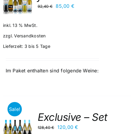
Ursprünglicher
Aktueller
85,00
€
92,40
€
Preis
Preis
war:
ist:
inkl. 13 % MwSt.
92,40 €
85,00 €.
zzgl.
Versandkosten
Lieferzeit:
3 bis 5 Tage
Im Paket enthalten sind folgende Weine:
Sale!
Exclusive – Set
Ursprünglicher
Aktueller
120,00
€
128,40
€
RB