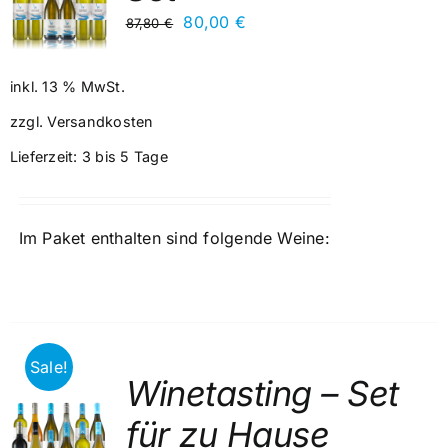
Ursprünglicher
Aktueller
80,00
€
87,80
€
Preis
Preis
war:
ist:
inkl. 13 % MwSt.
87,80 €
80,00 €.
zzgl.
Versandkosten
Lieferzeit:
3 bis 5 Tage
Im Paket enthalten sind folgende Weine:
Sale!
Winetasting – Set
für zu Hause
RB