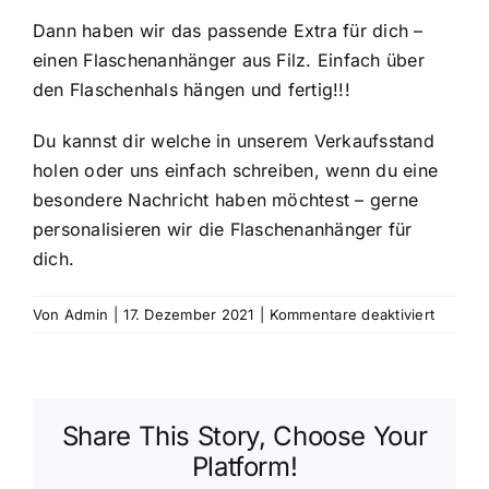
Dann haben wir das passende Extra für dich –
einen Flaschenanhänger aus Filz. Einfach über
den Flaschenhals hängen und fertig!!!
Du kannst dir welche in unserem Verkaufsstand
holen oder uns einfach schreiben, wenn du eine
besondere Nachricht haben möchtest – gerne
personalisieren wir die Flaschenanhänger für
dich.
für
Von
Admin
|
17. Dezember 2021
|
Kommentare deaktiviert
Möchte
du
deine
Weinfla
Share This Story, Choose Your
als
Weihna
Platform!
noch