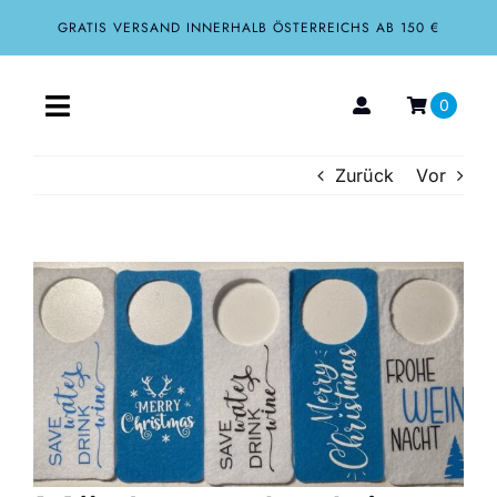
Zum
GRATIS VERSAND INNERHALB ÖSTERREICHS AB 150 €
Inhalt
springen
0
Toggle
Navigation
Zurück
Vor
Home
Aktuelles
Zeige
grösseres
Über uns
Bild
Shop
Tourismus