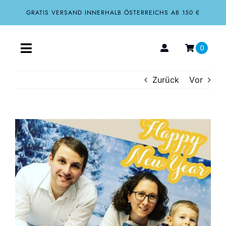
Zum
GRATIS VERSAND INNERHALB ÖSTERREICHS AB 150 €
Inhalt
springen
0
Toggle
Navigation
Zurück
Vor
Home
Aktuelles
Zeige
grösseres
Über uns
Bild
Shop
Tourismus