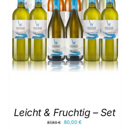
Leicht & Fruchtig – Set
Ursprünglicher
Aktueller
80,00
€
87,80
€