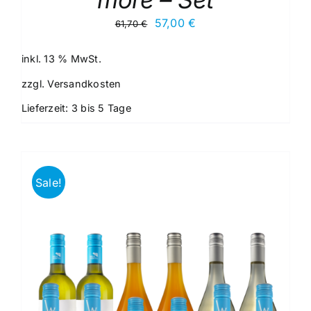
Ursprünglicher
Aktueller
57,00
€
61,70
€
Preis
Preis
war:
ist:
inkl. 13 % MwSt.
61,70 €
57,00 €.
zzgl.
Versandkosten
Lieferzeit:
3 bis 5 Tage
Sale!