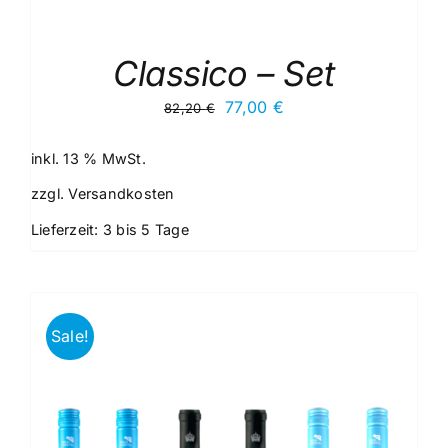
Classico – Set
Ursprünglicher
Aktueller
77,00
€
82,20
€
Preis
Preis
war:
ist:
inkl. 13 % MwSt.
82,20 €
77,00 €.
zzgl.
Versandkosten
Lieferzeit:
3 bis 5 Tage
Sale!