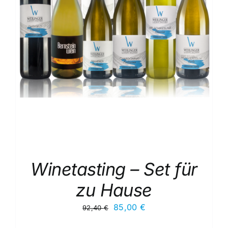
Winetasting – Set für
zu Hause
Ursprünglicher
Aktueller
85,00
€
92,40
€
Preis
Preis