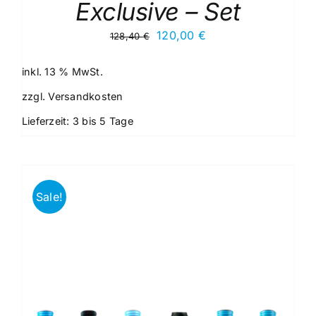
Exclusive – Set
Ursprünglicher
Aktueller
120,00
€
128,40
€
Preis
Preis
war:
ist:
inkl. 13 % MwSt.
128,40 €
120,00 €.
zzgl.
Versandkosten
Lieferzeit:
3 bis 5 Tage
Sale!