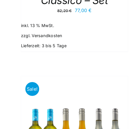
Classico – Set
Ursprünglicher
Aktueller
77,00
€
82,20
€
Preis
Preis
war:
ist:
inkl. 13 % MwSt.
82,20 €
77,00 €.
zzgl.
Versandkosten
Lieferzeit:
3 bis 5 Tage
Sale!