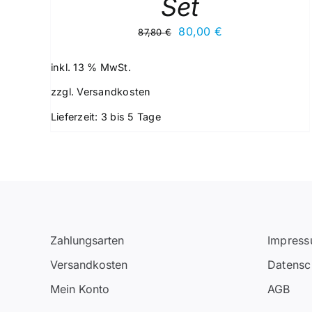
Set
Ursprünglicher
Aktueller
80,00
€
87,80
€
Preis
Preis
war:
ist:
inkl. 13 % MwSt.
87,80 €
80,00 €.
zzgl.
Versandkosten
Lieferzeit:
3 bis 5 Tage
Zahlungsarten
Impres
Versandkosten
Datensc
Mein Konto
AGB