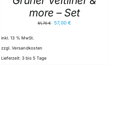
Grüner Veltliner &
more – Set
Ursprünglicher
Aktueller
57,00
€
61,70
€
Preis
Preis
war:
ist:
inkl. 13 % MwSt.
61,70 €
57,00 €.
zzgl.
Versandkosten
Lieferzeit:
3 bis 5 Tage