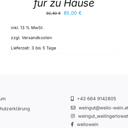
für zu Hause
Ursprünglicher
Aktueller
85,00
€
92,40
€
Preis
Preis
war:
ist:
inkl. 13 % MwSt.
92,40 €
85,00 €.
zzgl.
Versandkosten
Lieferzeit:
3 bis 5 Tage
sum
+43 664 9142805
weingut@weilo-wein.a
hutzerklärung
weingut_weilingerlowa
weilowein