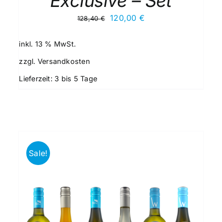
Exclusive – Set
Ursprünglicher
Aktueller
120,00
€
128,40
€
Preis
Preis
war:
ist:
inkl. 13 % MwSt.
128,40 €
120,00 €.
zzgl.
Versandkosten
Lieferzeit:
3 bis 5 Tage
Sale!